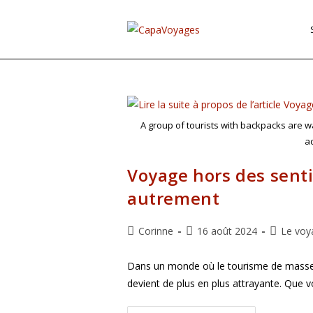
Skip
to
content
A group of tourists with backpacks are w
a
Voyage hors des senti
autrement
Auteur/autrice
Publication
Post
Corinne
16 août 2024
Le voya
de
publiée :
category:
la
Dans un monde où le tourisme de masse d
publication :
devient de plus en plus attrayante. Que