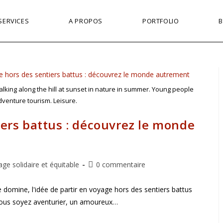
SERVICES
A PROPOS
PORTFOLIO
alking along the hill at sunset in nature in summer. Young people
dventure tourism. Leisure.
ers battus : découvrez le monde
Commentaires
ge solidaire et équitable
0 commentaire
de
la
omine, l'idée de partir en voyage hors des sentiers battus
publication :
 vous soyez aventurier, un amoureux…