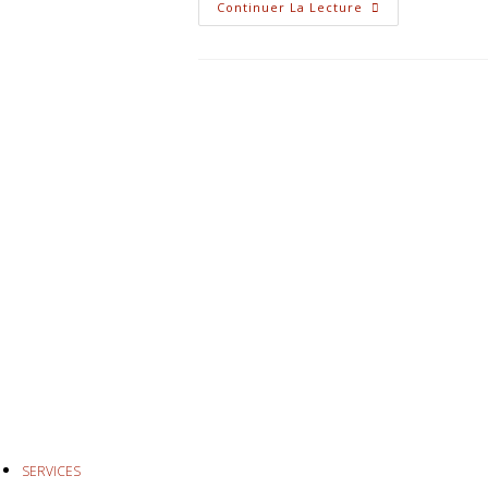
Voyage
Continuer La Lecture
Hors
Des
Sentiers
Battus
:
Découvrez
Le
Monde
Autrement
SERVICES